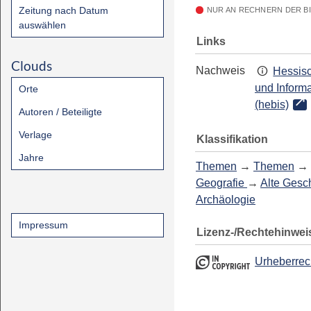
Zeitung nach Datum
NUR AN RECHNERN DER B
auswählen
Links
Clouds
Nachweis
Hessisc
und Inform
Orte
(hebis)
Autoren / Beteiligte
Verlage
Klassifikation
Jahre
Themen
→
Themen
→
Geografie
→
Alte Gesch
Archäologie
Impressum
Lizenz-/Rechtehinwei
Urheberrec