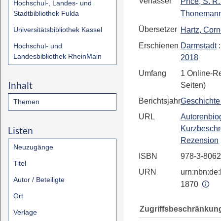
Verfasser
Price, S. R.
Hochschul-, Landes- und
Stadtbibliothek Fulda
Thonemann
Übersetzer
Universitätsbibliothek Kassel
Hartz, Corn
Erschienen
Darmstadt
Hochschul- und
Landesbibliothek RheinMain
2018
Umfang
1 Online-R
Inhalt
Seiten)
Berichtsjahr
Geschichte 
Themen
URL
Autorenbiog
Kurzbeschr
Listen
Rezension
Neuzugänge
ISBN
978-3-8062
Titel
URN
urn:nbn:de:
Autor / Beteiligte
1870
Ort
Zugriffsbeschränkun
Verlage