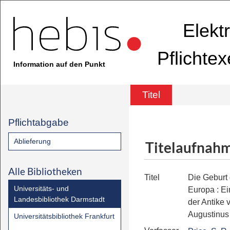
Elekt
Pflichte
Information auf den Punkt
Titel
Pflichtabgabe
Ablieferung
Titelaufnah
Alle Bibliotheken
Titel
Die Geburt
Universitäts- und
Europa
:
Ei
Landesbibliothek Darmstadt
der Antike 
Augustinus
Universitätsbibliothek Frankfurt