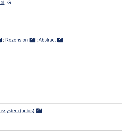
ael
;
Rezension
;
Abstract
onssystem (hebis)