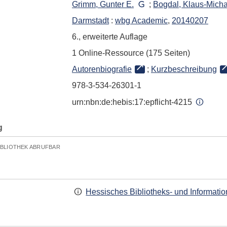
Grimm, Gunter E.
;
Bogdal, Klaus-Mich
Darmstadt
:
wbg Academic
,
20140207
6., erweiterte Auflage
1 Online-Ressource (175 Seiten)
Autorenbiografie
;
Kurzbeschreibung
978-3-534-26301-1
urn:nbn:de:hebis:17:epflicht-4215
g
IBLIOTHEK ABRUFBAR
Hessisches Bibliotheks- und Informati