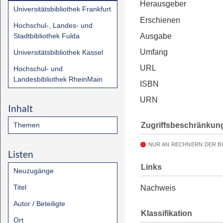
Herausgeber
Universitätsbibliothek Frankfurt
Erschienen
Hochschul-, Landes- und
Stadtbibliothek Fulda
Ausgabe
Umfang
Universitätsbibliothek Kassel
URL
Hochschul- und
Landesbibliothek RheinMain
ISBN
URN
Inhalt
Zugriffsbeschränkun
Themen
NUR AN RECHNERN DER B
Listen
Links
Neuzugänge
Titel
Nachweis
Autor / Beteiligte
Klassifikation
Ort