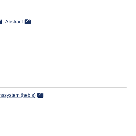
;
Abstract
onssystem (hebis)