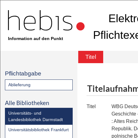
Elekt
Pflichte
Information auf den Punkt
Titel
Pflichtabgabe
Ablieferung
Titelaufnah
Alle Bibliotheken
Titel
WBG Deutsc
Universitäts- und
Geschichte 
Landesbibliothek Darmstadt
:
Altes Reic
Republik. D
Universitätsbibliothek Frankfurt
polnische 