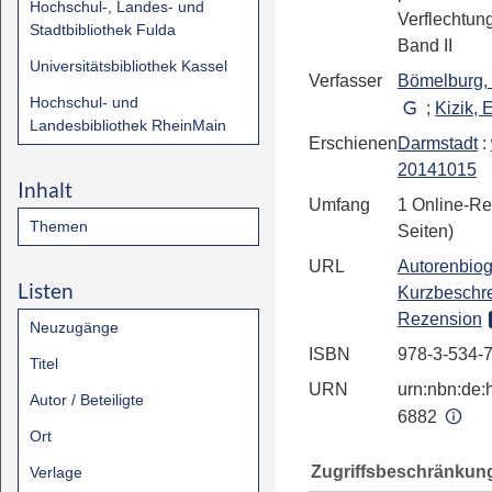
Hochschul-, Landes- und
Verflechtu
Stadtbibliothek Fulda
Band II
Universitätsbibliothek Kassel
Verfasser
Bömelburg,
Hochschul- und
;
Kizik,
Landesbibliothek RheinMain
Erschienen
Darmstadt
:
20141015
Inhalt
Umfang
1 Online-Re
Themen
Seiten)
URL
Autorenbiog
Listen
Kurzbeschr
Rezension
Neuzugänge
ISBN
978-3-534-
Titel
URN
urn:nbn:de:h
Autor / Beteiligte
6882
Ort
Zugriffsbeschränkun
Verlage