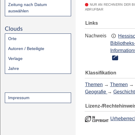
Zeitung nach Datum
NUR AN RECHNERN DER B
ABRUFBAR
auswählen
Links
Clouds
Nachweis
Hessis
Orte
Bibliotheks
Autoren / Beteiligte
Information
Verlage
Jahre
Klassifikation
Themen
→
Themen
→
Geografie
→
Geschicht
Impressum
Lizenz-/Rechtehinwei
Urheberrec