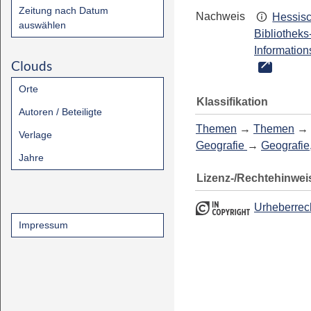
Zeitung nach Datum
Nachweis
Hessis
auswählen
Bibliotheks
Information
Clouds
Orte
Klassifikation
Autoren / Beteiligte
Themen
→
Themen
→
Verlage
Geografie
→
Geografie
Jahre
Lizenz-/Rechtehinwei
Urheberrec
Impressum