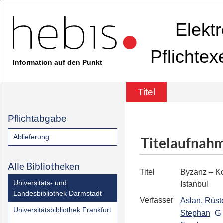
Elekt
Pflichte
Information auf den Punkt
Titel
Pflichtabgabe
Ablieferung
Titelaufnah
Alle Bibliotheken
Titel
Byzanz – Ko
Universitäts- und
Istanbul
Landesbibliothek Darmstadt
Verfasser
Aslan, Rüs
Universitätsbibliothek Frankfurt
Stephan