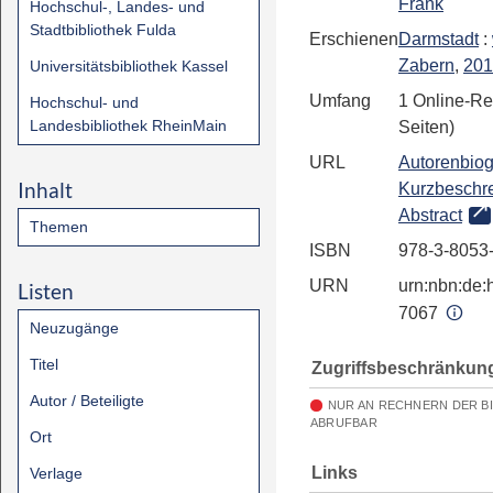
Frank
Hochschul-, Landes- und
Stadtbibliothek Fulda
Erschienen
Darmstadt
:
Zabern
,
201
Universitätsbibliothek Kassel
Umfang
1 Online-Re
Hochschul- und
Landesbibliothek RheinMain
Seiten)
URL
Autorenbiog
Inhalt
Kurzbeschr
Abstract
Themen
ISBN
978-3-8053
URN
urn:nbn:de:h
Listen
7067
Neuzugänge
Titel
Zugriffsbeschränkun
Autor / Beteiligte
NUR AN RECHNERN DER B
ABRUFBAR
Ort
Links
Verlage