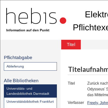
Elekt
Pflichte
Information auf den Punkt
Titel
Pflichtabgabe
Ablieferung
Titelaufnah
Alle Bibliotheken
Titel
Zurück nach
Universitäts- und
Odysseus' 
Landesbibliothek Darmstadt
das Mittelm
Universitätsbibliothek Frankfurt
Verfasser
Freely, Joh