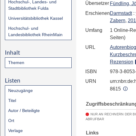
Hochschul-, Landes- und
Übersetzer
Fündling, J
Stadtbibliothek Fulda
Erschienen
Darmstadt
:
Universitätsbibliothek Kassel
Zabern
,
201
Hochschul- und
Umfang
1 Online-Re
Landesbibliothek RheinMain
Seiten)
URL
Autorenbiog
Inhalt
Kurzbeschr
Rezension
Themen
ISBN
978-3-8053
Listen
URN
urn:nbn:de:h
8615
Neuzugänge
Titel
Zugriffsbeschränkun
Autor / Beteiligte
NUR AN RECHNERN DER B
ABRUFBAR
Ort
Verlage
Links