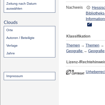
Zeitung nach Datum
Nachweis
Hessis
auswählen
Bibliotheks
Information
Clouds
Orte
Klassifikation
Autoren / Beteiligte
Themen
→
Themen
→
Verlage
Geografie
→
Geografie
Jahre
Lizenz-/Rechtehinwei
Urheberrec
Impressum