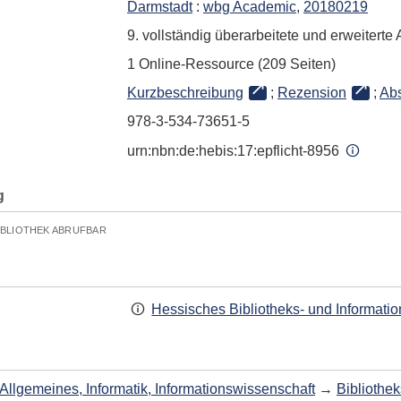
Darmstadt
:
wbg Academic
,
20180219
9. vollständig überarbeitete und erweiterte
1 Online-Ressource (209 Seiten)
Kurzbeschreibung
;
Rezension
;
Abs
978-3-534-73651-5
urn:nbn:de:hebis:17:epflicht-8956
g
IBLIOTHEK ABRUFBAR
Hessisches Bibliotheks- und Informati
Allgemeines, Informatik, Informationswissenschaft
→
Bibliothe