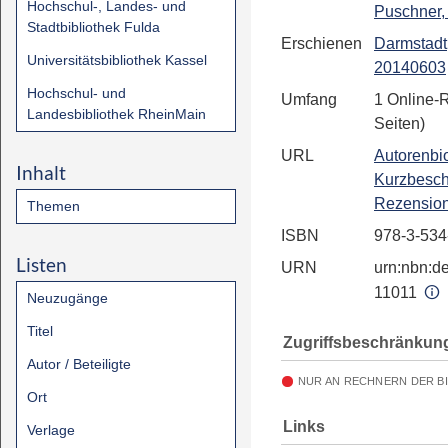
Hochschul-, Landes- und
Puschner
Stadtbibliothek Fulda
Erschienen
Darmstadt
Universitätsbibliothek Kassel
20140603
Hochschul- und
Umfang
1 Online-
Landesbibliothek RheinMain
Seiten)
URL
Autorenbio
Inhalt
Kurzbesch
Rezensio
Themen
ISBN
978-3-534
Listen
URN
urn:nbn:de
11011
Neuzugänge
Titel
Zugriffsbeschränkun
Autor / Beteiligte
NUR AN RECHNERN DER B
Ort
Links
Verlage