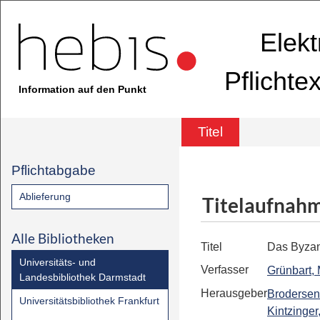
Elekt
Pflichte
Information auf den Punkt
Titel
Pflichtabgabe
Ablieferung
Titelaufnah
Alle Bibliotheken
Titel
Das Byzan
Universitäts- und
Verfasser
Grünbart,
Landesbibliothek Darmstadt
Herausgeber
Brodersen
Universitätsbibliothek Frankfurt
Kintzinger