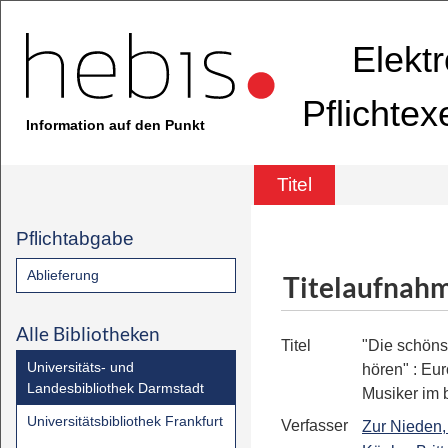
Elekt
Pflichte
Information auf den Punkt
Titel
Pflichtabgabe
Ablieferung
Titelaufnah
Alle Bibliotheken
Titel
"Die schöns
Universitäts- und
hören"
:
Eur
Landesbibliothek Darmstadt
Musiker im
Universitätsbibliothek Frankfurt
Verfasser
Zur Nieden