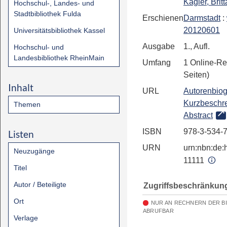
Kägler, Britt
Hochschul-, Landes- und
Stadtbibliothek Fulda
Erschienen
Darmstadt
:
20120601
Universitätsbibliothek Kassel
Ausgabe
1., Aufl.
Hochschul- und
Landesbibliothek RheinMain
Umfang
1 Online-Re
Seiten)
Inhalt
URL
Autorenbiog
Kurzbeschr
Themen
Abstract
ISBN
978-3-534-
Listen
URN
urn:nbn:de:h
Neuzugänge
11111
Titel
Autor / Beteiligte
Zugriffsbeschränkun
Ort
NUR AN RECHNERN DER B
ABRUFBAR
Verlage