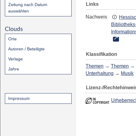
Links
Zeitung nach Datum
auswählen
Nachweis
Hessis
Bibliotheks
Clouds
Information
Orte
Autoren / Beteiligte
Klassifikation
Verlage
Themen
→
Themen
→
Jahre
Unterhaltung
→
Musik
Lizenz-/Rechtehinwei
Impressum
Urheberrec