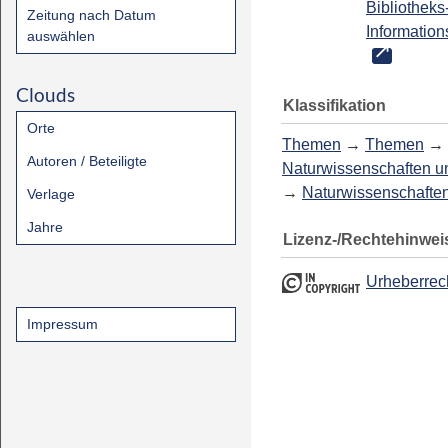
Bibliotheks
Zeitung nach Datum
Information
auswählen
Clouds
Klassifikation
Orte
Themen
→
Themen
→
Autoren / Beteiligte
Naturwissenschaften u
→
Naturwissenschafte
Verlage
Jahre
Lizenz-/Rechtehinwei
Urheberrec
Impressum