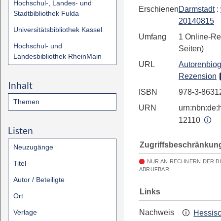
Hochschul-, Landes- und
Erschienen
Darmstadt
:
Stadtbibliothek Fulda
20140815
Universitätsbibliothek Kassel
Umfang
1 Online-Re
Hochschul- und
Seiten)
Landesbibliothek RheinMain
URL
Autorenbiog
Rezension
Inhalt
ISBN
978-3-8631
Themen
URN
urn:nbn:de:h
12110
Listen
Zugriffsbeschränkun
Neuzugänge
NUR AN RECHNERN DER B
Titel
ABRUFBAR
Autor / Beteiligte
Links
Ort
Verlage
Nachweis
Hessis