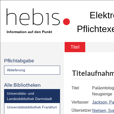
Elekt
Pflichte
Information auf den Punkt
Titel
Pflichtabgabe
Ablieferung
Titelaufnah
Alle Bibliotheken
Titel
Paläontologi
Universitäts- und
Neugierige
Landesbibliothek Darmstadt
Verfasser
Jackson, Pa
Universitätsbibliothek Frankfurt
Übersetzer
Nielsen, Sv