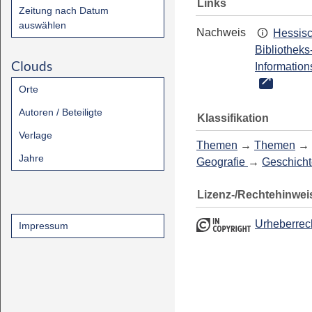
Links
Zeitung nach Datum
auswählen
Nachweis
Hessis
Bibliotheks
Clouds
Information
Orte
Autoren / Beteiligte
Klassifikation
Verlage
Themen
→
Themen
→
Jahre
Geografie
→
Geschicht
Lizenz-/Rechtehinwei
Urheberrec
Impressum