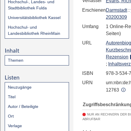
Verfasser
Evans, Rich
Hochschul-, Landes- und
Stadtbibliothek Fulda
Erschienen
Darmstadt
:
20200309
Universitätsbibliothek Kassel
Umfang
1 Online-Re
Hochschul- und
Landesbibliothek RheinMain
Seiten)
URL
Autorenbiog
Inhalt
Kurzbeschr
Rezension
Themen
;
Inhaltsver
ISBN
978-3-534-
Listen
URN
urn:nbn:de:h
Neuzugänge
12763
Titel
Zugriffsbeschränkun
Autor / Beteiligte
NUR AN RECHNERN DER B
Ort
ABRUFBAR
Verlage