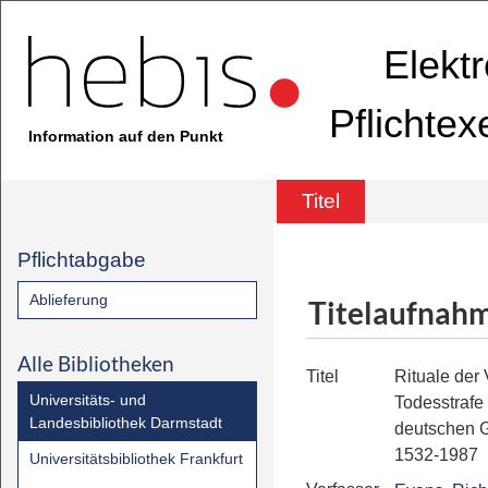
Elekt
Pflichte
Information auf den Punkt
Titel
Pflichtabgabe
Ablieferung
Titelaufnah
Alle Bibliotheken
Titel
Rituale der
Universitäts- und
Todesstrafe 
Landesbibliothek Darmstadt
deutschen G
1532-1987
Universitätsbibliothek Frankfurt