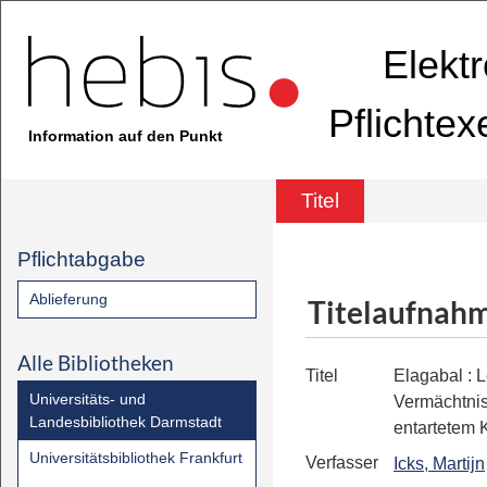
Elekt
Pflichte
Information auf den Punkt
Titel
Pflichtabgabe
Ablieferung
Titelaufnah
Alle Bibliotheken
Titel
Elagabal
:
L
Universitäts- und
Vermächtni
Landesbibliothek Darmstadt
entartetem 
Universitätsbibliothek Frankfurt
Verfasser
Icks, Martijn