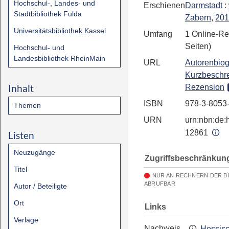
Hochschul-, Landes- und
Erschienen
Darmstadt
:
Stadtbibliothek Fulda
Zabern
,
201
Universitätsbibliothek Kassel
Umfang
1 Online-Re
Seiten)
Hochschul- und
Landesbibliothek RheinMain
URL
Autorenbiog
Kurzbeschr
Inhalt
Rezension
ISBN
978-3-8053
Themen
URN
urn:nbn:de:h
12861
Listen
Neuzugänge
Zugriffsbeschränkun
Titel
NUR AN RECHNERN DER B
ABRUFBAR
Autor / Beteiligte
Ort
Links
Verlage
Nachweis
Hessis