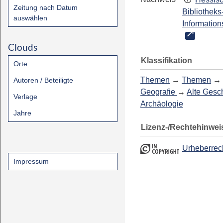
Zeitung nach Datum
Bibliotheks
auswählen
Information
Clouds
Klassifikation
Orte
Themen
→
Themen
→
Autoren / Beteiligte
Geografie
→
Alte Gesch
Verlage
Archäologie
Jahre
Lizenz-/Rechtehinwei
Urheberrec
Impressum