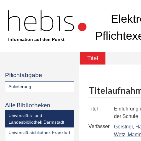
Elekt
Pflichte
Information auf den Punkt
Titel
Pflichtabgabe
Ablieferung
Titelaufnah
Alle Bibliotheken
Titel
Einführung 
Universitäts- und
der Schule
Landesbibliothek Darmstadt
Verfasser
Gerstner, H
Universitätsbibliothek Frankfurt
Wetz, Marti