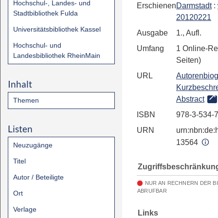
Hochschul-, Landes- und
Erschienen
Darmstadt
:
Stadtbibliothek Fulda
20120221
Universitätsbibliothek Kassel
Ausgabe
1., Aufl.
Hochschul- und
Umfang
1 Online-Re
Landesbibliothek RheinMain
Seiten)
URL
Autorenbiog
Inhalt
Kurzbeschr
Abstract
Themen
ISBN
978-3-534-
Listen
URN
urn:nbn:de:h
13564
Neuzugänge
Titel
Zugriffsbeschränkun
Autor / Beteiligte
NUR AN RECHNERN DER B
ABRUFBAR
Ort
Verlage
Links