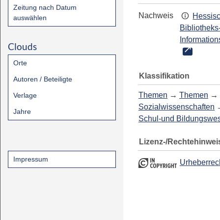
Zeitung nach Datum
Nachweis
Hessis
auswählen
Bibliotheks
Information
Clouds
Orte
Klassifikation
Autoren / Beteiligte
Themen
→
Themen
→
Verlage
Sozialwissenschaften
Jahre
Schul-und Bildungswe
Lizenz-/Rechtehinwei
Impressum
Urheberrec