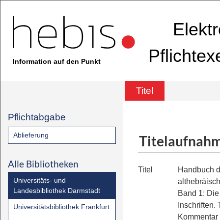
Elekt
Pflichte
Information auf den Punkt
Titel
Pflichtabgabe
Ablieferung
Titelaufnah
Alle Bibliotheken
Titel
Handbuch d
Universitäts- und
althebräisc
Landesbibliothek Darmstadt
Band 1: Die
Inschriften.
Universitätsbibliothek Frankfurt
Kommentar