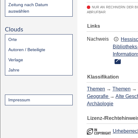
Zeitung nach Datum
NUR AN RECHNERN DER B
auswählen
ABRUFBAR
Links
Clouds
Nachweis
Hessis
Orte
Bibliotheks
Autoren / Beteiligte
Information
Verlage
Jahre
Klassifikation
Themen
→
Themen
→
Geografie
→
Alte Gesch
Impressum
Archäologie
Lizenz-/Rechtehinwei
Urheberrec