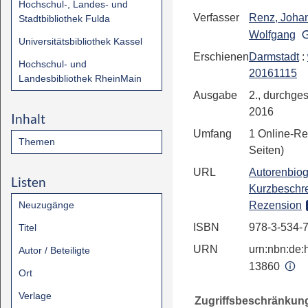
Hochschul-, Landes- und
Verfasser
Renz, Joha
Stadtbibliothek Fulda
Wolfgang
Universitätsbibliothek Kassel
Erschienen
Darmstadt
:
Hochschul- und
20161115
Landesbibliothek RheinMain
Ausgabe
2., durchges.
2016
Inhalt
Umfang
1 Online-Re
Themen
Seiten)
URL
Autorenbiog
Listen
Kurzbeschr
Neuzugänge
Rezension
ISBN
978-3-534-
Titel
URN
urn:nbn:de:h
Autor / Beteiligte
13860
Ort
Verlage
Zugriffsbeschränkun