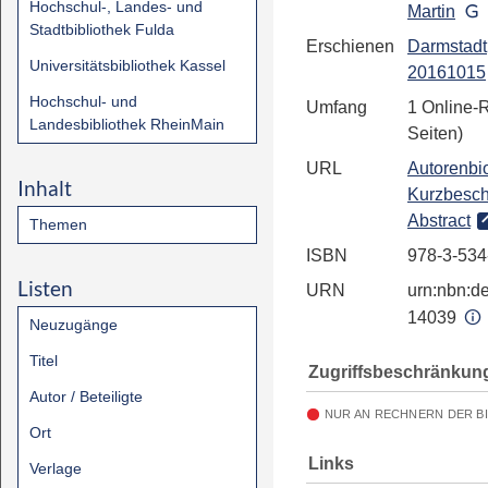
Hochschul-, Landes- und
Martin
Stadtbibliothek Fulda
Erschienen
Darmstadt
Universitätsbibliothek Kassel
20161015
Hochschul- und
Umfang
1 Online-
Landesbibliothek RheinMain
Seiten)
URL
Autorenbio
Inhalt
Kurzbesch
Abstract
Themen
ISBN
978-3-534
Listen
URN
urn:nbn:de
14039
Neuzugänge
Titel
Zugriffsbeschränkun
Autor / Beteiligte
NUR AN RECHNERN DER B
Ort
Links
Verlage