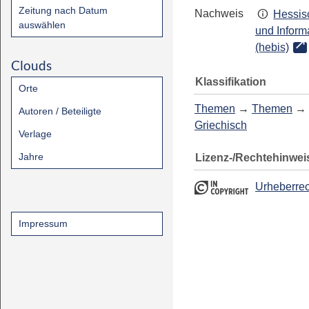
Zeitung nach Datum
Nachweis
Hessis
auswählen
und Inform
(hebis)
Clouds
Klassifikation
Orte
Themen
→
Themen
→
Autoren / Beteiligte
Griechisch
Verlage
Jahre
Lizenz-/Rechtehinwei
Urheberrec
Impressum