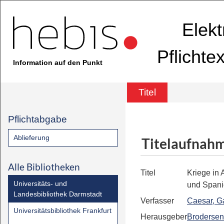
Elekt
Pflichte
Information auf den Punkt
Titel
Pflichtabgabe
Ablieferung
Titelaufnah
Alle Bibliotheken
Titel
Kriege in 
Universitäts- und
und Span
Landesbibliothek Darmstadt
Verfasser
Caesar, G
Universitätsbibliothek Frankfurt
Herausgeber
Brodersen