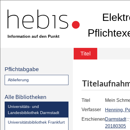
Elekt
Pflichte
Information auf den Punkt
Titel
Pflichtabgabe
Ablieferung
Titelaufnah
Alle Bibliotheken
Titel
Mein Schmet
Universitäts- und
Verfasser
Henning, Pe
Landesbibliothek Darmstadt
Erschienen
Darmstadt
:
Universitätsbibliothek Frankfurt
20180305