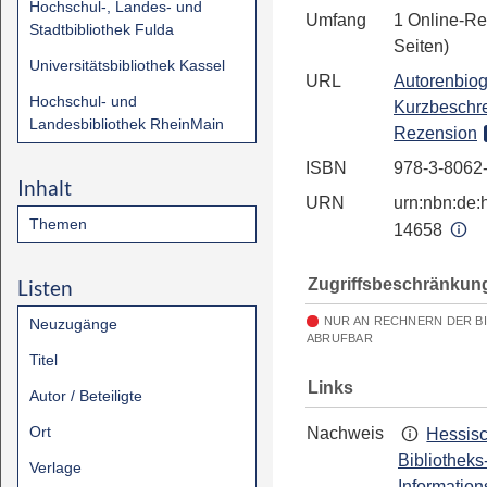
Hochschul-, Landes- und
Umfang
1 Online-Re
Stadtbibliothek Fulda
Seiten)
Universitätsbibliothek Kassel
URL
Autorenbiog
Hochschul- und
Kurzbeschr
Landesbibliothek RheinMain
Rezension
ISBN
978-3-8062
Inhalt
URN
urn:nbn:de:h
Themen
14658
Zugriffsbeschränkun
Listen
NUR AN RECHNERN DER B
Neuzugänge
ABRUFBAR
Titel
Links
Autor / Beteiligte
Ort
Nachweis
Hessis
Bibliotheks
Verlage
Information