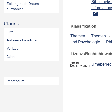
Bibliotheks
Zeitung nach Datum
Information
auswählen
Clouds
Klassifikation
Orte
Themen
→
Themen
→
Autoren / Beteiligte
und Psychologie
→
Ph
Verlage
Lizenz-/Rechtehinwei
Jahre
Urheberrec
Impressum