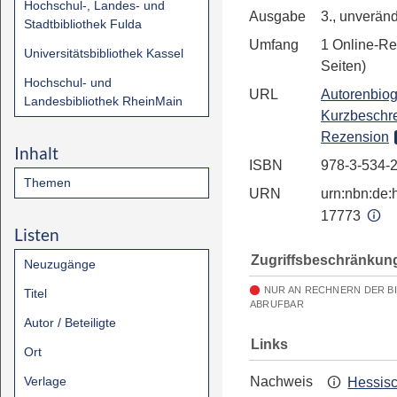
Hochschul-, Landes- und
Ausgabe
3., unveränd
Stadtbibliothek Fulda
Umfang
1 Online-Re
Universitätsbibliothek Kassel
Seiten)
Hochschul- und
URL
Autorenbiog
Landesbibliothek RheinMain
Kurzbeschr
Rezension
Inhalt
ISBN
978-3-534-
Themen
URN
urn:nbn:de:h
17773
Listen
Zugriffsbeschränkun
Neuzugänge
NUR AN RECHNERN DER B
Titel
ABRUFBAR
Autor / Beteiligte
Links
Ort
Verlage
Nachweis
Hessis