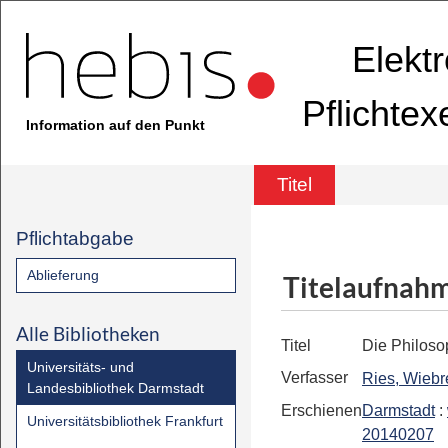
Elekt
Pflichte
Information auf den Punkt
Titel
Pflichtabgabe
Ablieferung
Titelaufnah
Alle Bibliotheken
Titel
Die Philoso
Universitäts- und
Verfasser
Ries, Wiebr
Landesbibliothek Darmstadt
Erschienen
Darmstadt
:
Universitätsbibliothek Frankfurt
20140207