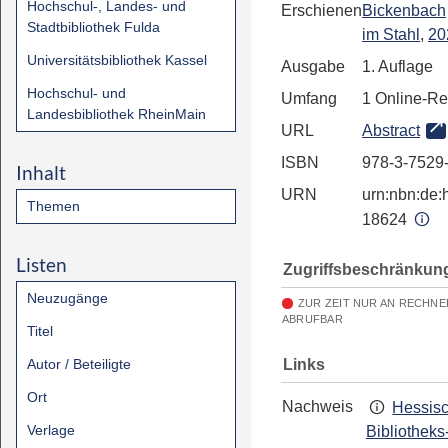
Hochschul-, Landes- und
Erschienen
Bickenbach
Stadtbibliothek Fulda
im Stahl
,
20
Universitätsbibliothek Kassel
Ausgabe
1. Auflage
Hochschul- und
Umfang
1 Online-R
Landesbibliothek RheinMain
URL
Abstract
ISBN
978-3-7529
Inhalt
URN
urn:nbn:de:h
Themen
18624
Listen
Zugriffsbeschränkun
Neuzugänge
ZUR ZEIT NUR AN RECHNE
ABRUFBAR
Titel
Links
Autor / Beteiligte
Ort
Nachweis
Hessis
Verlage
Bibliotheks