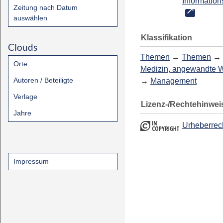
Information
Zeitung nach Datum
auswählen
Klassifikation
Clouds
Themen
→
Themen
→
Orte
Medizin, angewandte 
Autoren / Beteiligte
→
Management
Verlage
Lizenz-/Rechtehinwei
Jahre
Urheberrec
Impressum