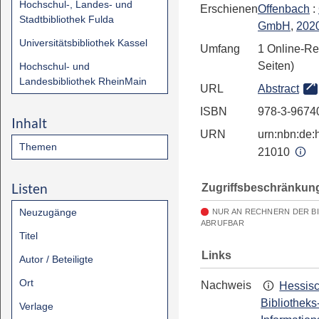
Hochschul-, Landes- und
Erschienen
Offenbach
:
Stadtbibliothek Fulda
GmbH
,
202
Universitätsbibliothek Kassel
Umfang
1 Online-Re
Seiten)
Hochschul- und
Landesbibliothek RheinMain
URL
Abstract
ISBN
978-3-9674
Inhalt
URN
urn:nbn:de:h
Themen
21010
Listen
Zugriffsbeschränkun
Neuzugänge
NUR AN RECHNERN DER B
ABRUFBAR
Titel
Links
Autor / Beteiligte
Ort
Nachweis
Hessis
Bibliotheks
Verlage