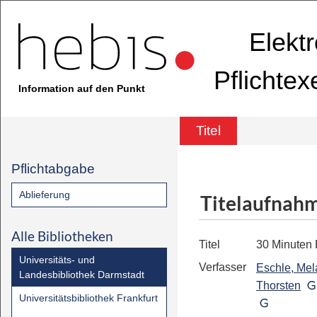
Elekt
Pflichte
Information auf den Punkt
Titel
Pflichtabgabe
Ablieferung
Titelaufnah
Alle Bibliotheken
Titel
30 Minuten 
Universitäts- und
Verfasser
Eschle, Mel
Landesbibliothek Darmstadt
Thorsten
Universitätsbibliothek Frankfurt