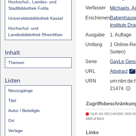
Hochschul-, Landes- und
Verfasser
Michaels, A
Stadtbibliothek Fulda
Erschienen
Babenhaus
Universitätsbibliothek Kassel
Instituts D
Hochschul- und
Landesbibliothek RheinMain
Ausgabe
1. Auflage
Umfang
1 Online-Re
Inhalt
Seiten)
Serie
GayLe Gesc
Themen
URL
Abstract
Listen
URN
urn:nbn:de:h
21474
Neuzugänge
Titel
Zugriffsbeschränkun
Autor / Beteiligte
NUR AN RECHNERN DER B
ABRUFBAR
Ort
Verlage
Links