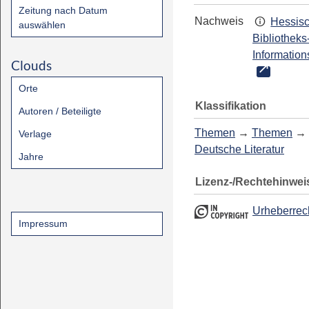
Zeitung nach Datum
Nachweis
Hessis
auswählen
Bibliotheks
Information
Clouds
Orte
Klassifikation
Autoren / Beteiligte
Themen
→
Themen
→
Verlage
Deutsche Literatur
Jahre
Lizenz-/Rechtehinwei
Urheberrec
Impressum