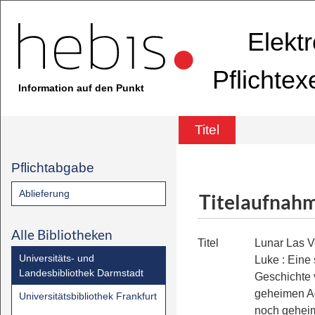
Elekt
Pflichte
Information auf den Punkt
Titel
Pflichtabgabe
Ablieferung
Titelaufnah
Alle Bibliotheken
Titel
Lunar Las V
Universitäts- und
Luke
:
Eine
Landesbibliothek Darmstadt
Geschichte
geheimen A
Universitätsbibliothek Frankfurt
noch geheim