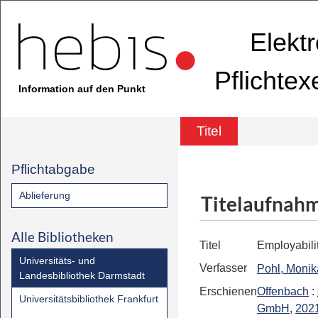
Elekt
Pflichte
Information auf den Punkt
Titel
Pflichtabgabe
Ablieferung
Titelaufnah
Alle Bibliotheken
Titel
Employabili
Universitäts- und
Verfasser
Pohl, Monik
Landesbibliothek Darmstadt
Erschienen
Offenbach
:
Universitätsbibliothek Frankfurt
GmbH
,
202