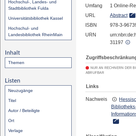
Hochschul-, Landes- und
Umfang
1 Online-R
Stadtbibliothek Fulda
URL
Abstract
Universitätsbibliothek Kassel
ISBN
978-3-9673
Hochschul- und
Landesbibliothek RheinMain
URN
urn:nbn:de:h
31197
Inhalt
Zugriffsbeschränkun
Themen
NUR AN RECHNERN DER B
ABRUFBAR
Listen
Links
Neuzugänge
Nachweis
Hessis
Titel
Bibliotheks
Autor / Beteiligte
Information
Ort
Verlage