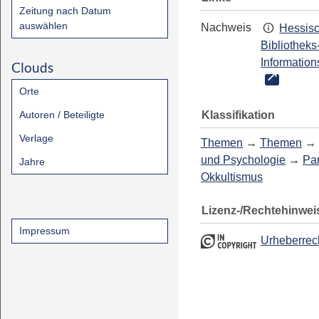
Zeitung nach Datum
auswählen
Nachweis
Hessis
Bibliotheks
Information
Clouds
Orte
Klassifikation
Autoren / Beteiligte
Verlage
Themen
→
Themen
→
und Psychologie
→
Pa
Jahre
Okkultismus
Lizenz-/Rechtehinwei
Impressum
Urheberrec