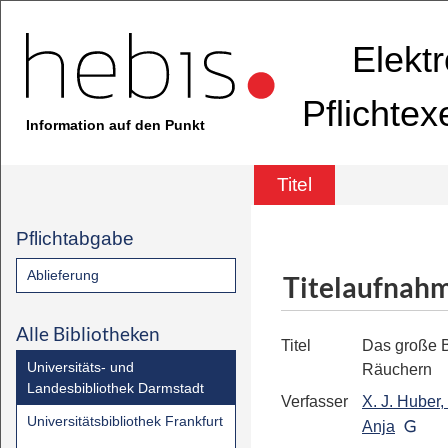
Elekt
Pflichte
Information auf den Punkt
Titel
Pflichtabgabe
Ablieferung
Titelaufnah
Alle Bibliotheken
Titel
Das große 
Universitäts- und
Räuchern
Landesbibliothek Darmstadt
Verfasser
X. J. Huber,
Universitätsbibliothek Frankfurt
Anja