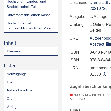
Hochschul-, Landes- und
Erschienen
Darmstadt
:
Stadtbibliothek Fulda
20210726
Universitätsbibliothek Kassel
Ausgabe
1. Auflage
Hochschul- und
Umfang
1 Online-Re
Landesbibliothek RheinMain
Seiten)
URL
Autorenbiog
Inhalt
Abstract
Themen
ISBN
3-8434-646
ISBN
978-3-8434
Listen
URN
urn:nbn:de:h
Neuzugänge
31338
Titel
Zugriffsbeschränkun
Autor / Beteiligte
NUR AN RECHNERN DER B
Ort
ABRUFBAR
Verlage
Links