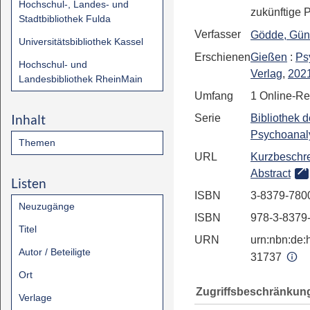
Hochschul-, Landes- und
zukünftige 
Stadtbibliothek Fulda
Verfasser
Gödde, Gün
Universitätsbibliothek Kassel
Erschienen
Gießen
:
Ps
Hochschul- und
Verlag
,
202
Landesbibliothek RheinMain
Umfang
1 Online-R
Inhalt
Serie
Bibliothek d
Psychoanal
Themen
URL
Kurzbeschr
Abstract
Listen
ISBN
3-8379-780
Neuzugänge
ISBN
978-3-8379
Titel
URN
urn:nbn:de:h
Autor / Beteiligte
31737
Ort
Zugriffsbeschränkun
Verlage