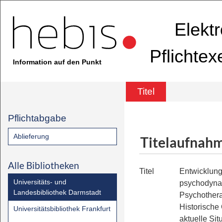
Elekt
Pflichte
Information auf den Punkt
Titel
Pflichtabgabe
Ablieferung
Titelaufnah
Alle Bibliotheken
Titel
Entwicklung
Universitäts- und
psychodyna
Landesbibliothek Darmstadt
Psychother
Historische 
Universitätsbibliothek Frankfurt
aktuelle Sit