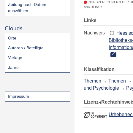
NUR AN RECHNERN DER B
Zeitung nach Datum
ABRUFBAR
auswählen
Links
Clouds
Nachweis
Hessis
Orte
Bibliotheks
Information
Autoren / Beteiligte
Verlage
Jahre
Klassifikation
Themen
→
Themen
→
und Psychologie
→
Ps
Impressum
Lizenz-/Rechtehinwei
Urheberrec