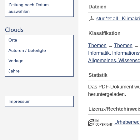
Zeitung nach Datum
Dateien
auswählen
stud*et all.: Klimakr
Clouds
Klassifikation
Orte
Themen
→
Themen
→
Autoren / Beteiligte
Informatik, Information
Allgemeines, Wissensc
Verlage
Jahre
Statistik
Das PDF-Dokument w
heruntergeladen.
Impressum
Lizenz-/Rechtehinwei
Urheberrec