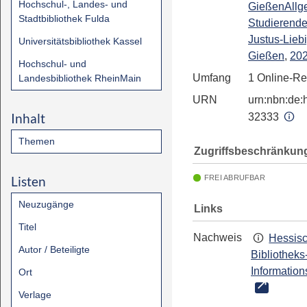
Hochschul-, Landes- und
GießenAllg
Stadtbibliothek Fulda
Studierend
Justus-Liebi
Universitätsbibliothek Kassel
Gießen
,
20
Hochschul- und
Umfang
1 Online-R
Landesbibliothek RheinMain
URN
urn:nbn:de:h
Inhalt
32333
Themen
Zugriffsbeschränkun
Listen
FREI ABRUFBAR
Neuzugänge
Links
Titel
Nachweis
Hessis
Autor / Beteiligte
Bibliotheks
Information
Ort
Verlage