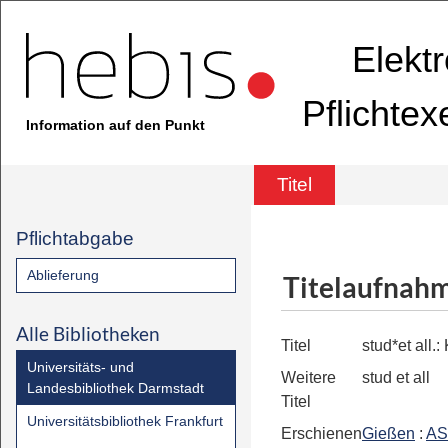
Elekt
Pflichte
Information auf den Punkt
Titel
Pflichtabgabe
Ablieferung
Titelaufnah
Alle Bibliotheken
Titel
stud*et all.:
Universitäts- und
Weitere
stud et all
Landesbibliothek Darmstadt
Titel
Universitätsbibliothek Frankfurt
Erschienen
Gießen
:
AS