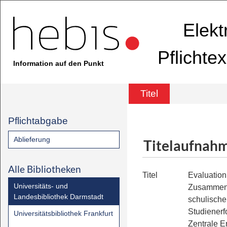
Elekt
Pflichte
Information auf den Punkt
Titel
Pflichtabgabe
Ablieferung
Titelaufnah
Alle Bibliotheken
Titel
Evaluation
Universitäts- und
Zusammen
Landesbibliothek Darmstadt
schulische
Studienerf
Universitätsbibliothek Frankfurt
Zentrale E