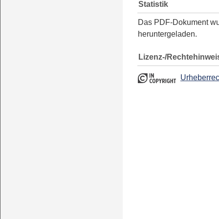
Statistik
Das PDF-Dokument w
heruntergeladen.
Lizenz-/Rechtehinwei
Urheberrec