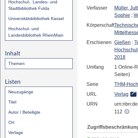
Hochschul-, Landes- und
Verfasser
Müller, Jut
Stadtbibliothek Fulda
Sophie
;
W
Universitätsbibliothek Kassel
Körperschaft
Technisch
Hochschul- und
Mittelhess
Landesbibliothek RheinMain
Erschienen
Gießen
:
T
Hochschul
Inhalt
2018
Themen
Umfang
1 Online-
Seiten)
Listen
Serie
THM-Hochs
Neuzugänge
URL
Verlag
Titel
URN
urn:nbn:de:
112
Autor / Beteiligte
Ort
Zugriffsbeschränkun
Verlage