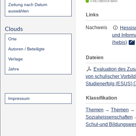
FREI ABRUFBAR
Zeitung nach Datum
auswählen
Links
Nachweis
Clouds
Hessisc
und Inform
Orte
(hebis)
Autoren / Beteiligte
Dateien
Verlage
Jahre
Evaluation des Z
von schulischer Vorbil
Studienerfolg (ESUS)
[
Klassifikation
Impressum
Themen
→
Themen
→
Sozialwissenschaften
Schul-und Bildungswe