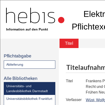
Elekt
Pflichte
Information auf den Punkt
Titel
Pflichtabgabe
Ablieferung
Titelaufnah
Alle Bibliotheken
Titel
Frankens P
Universitäts- und
Recht und 
Landesbibliothek Darmstadt
Frühen Neu
Universitätsbibliothek Frankfurt
Verfasser
Wüst, Wolf