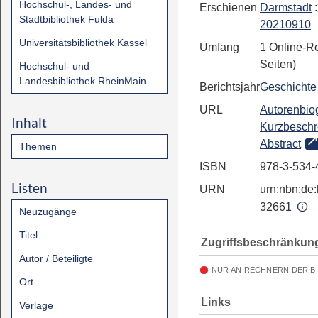
Hochschul-, Landes- und
Erschienen
Darmstadt
Stadtbibliothek Fulda
20210910
Universitätsbibliothek Kassel
Umfang
1 Online-R
Seiten)
Hochschul- und
Landesbibliothek RheinMain
Berichtsjahr
Geschichte
URL
Autorenbiog
Inhalt
Kurzbeschr
Abstract
Themen
ISBN
978-3-534-
Listen
URN
urn:nbn:de:
32661
Neuzugänge
Titel
Zugriffsbeschränkun
Autor / Beteiligte
NUR AN RECHNERN DER B
Ort
Links
Verlage