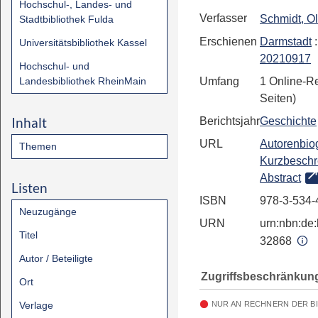
Hochschul-, Landes- und
Verfasser
Schmidt, Ol
Stadtbibliothek Fulda
Erschienen
Darmstadt
Universitätsbibliothek Kassel
20210917
Hochschul- und
Landesbibliothek RheinMain
Umfang
1 Online-R
Seiten)
Inhalt
Berichtsjahr
Geschichte
URL
Autorenbiog
Themen
Kurzbeschr
Abstract
Listen
ISBN
978-3-534-
Neuzugänge
URN
urn:nbn:de:
Titel
32868
Autor / Beteiligte
Zugriffsbeschränkun
Ort
Verlage
NUR AN RECHNERN DER B