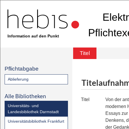
Elekt
Pflichte
Information auf den Punkt
Titel
Pflichtabgabe
Ablieferung
Titelaufnah
Alle Bibliotheken
Titel
Von der ant
Universitäts- und
modernen H
Landesbibliothek Darmstadt
Essays zur
Denkens, d
Universitätsbibliothek Frankfurt
der Gedank