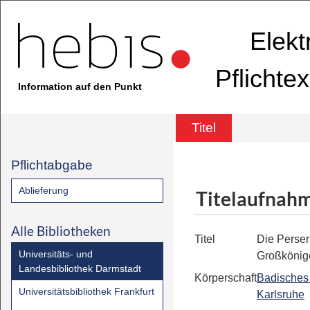
Elekt
Pflichte
Information auf den Punkt
Titel
Pflichtabgabe
Ablieferung
Titelaufnah
Alle Bibliotheken
Titel
Die Perser
Universitäts- und
Großkönig
Landesbibliothek Darmstadt
Körperschaft
Badische
Universitätsbibliothek Frankfurt
Karlsruhe