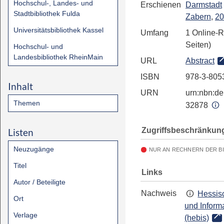
Hochschul-, Landes- und
Erschienen
Darmstadt
Stadtbibliothek Fulda
Zabern
,
20
Universitätsbibliothek Kassel
Umfang
1 Online-
Seiten)
Hochschul- und
Landesbibliothek RheinMain
URL
Abstract
ISBN
978-3-805
Inhalt
URN
urn:nbn:de:
Themen
32878
Zugriffsbeschränkun
Listen
Neuzugänge
NUR AN RECHNERN DER B
Titel
Links
Autor / Beteiligte
Nachweis
Hessisc
Ort
und Inform
Verlage
(hebis)