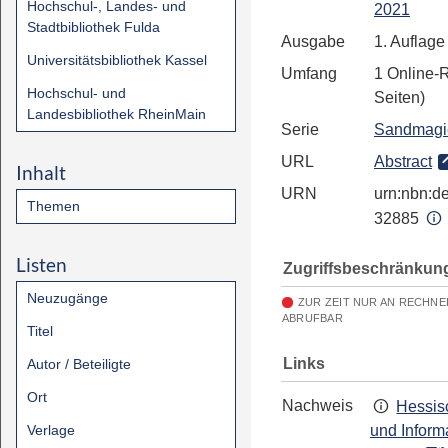
Hochschul-, Landes- und
2021
Stadtbibliothek Fulda
Ausgabe
1. Auflage
Universitätsbibliothek Kassel
Umfang
1 Online-
Hochschul- und
Seiten)
Landesbibliothek RheinMain
Serie
Sandmagi
URL
Abstract
Inhalt
URN
urn:nbn:de
Themen
32885
Listen
Zugriffsbeschränkun
Neuzugänge
ZUR ZEIT NUR AN RECHNE
ABRUFBAR
Titel
Links
Autor / Beteiligte
Ort
Nachweis
Hessis
Verlage
und Inform