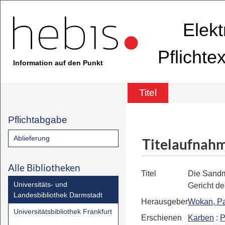
Elekt
Pflichte
Information auf den Punkt
Titel
Pflichtabgabe
Ablieferung
Titelaufnah
Alle Bibliotheken
Titel
Die Sand
Universitäts- und
Gericht de
Landesbibliothek Darmstadt
Herausgeber
Wokan, P
Universitätsbibliothek Frankfurt
Erschienen
Karben
:
P