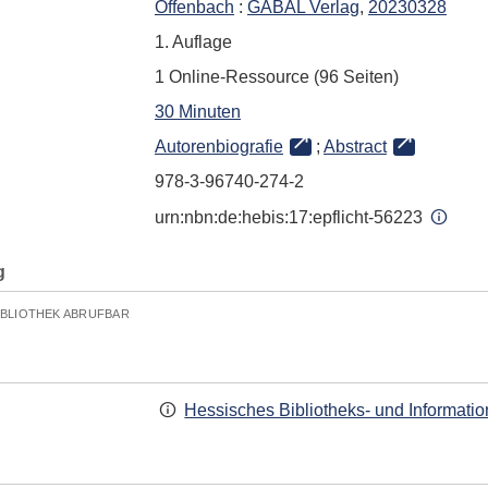
Offenbach
:
GABAL Verlag
,
20230328
1. Auflage
1 Online-Ressource (96 Seiten)
30 Minuten
Autorenbiografie
;
Abstract
978-3-96740-274-2
urn:nbn:de:hebis:17:epflicht-56223
g
IBLIOTHEK ABRUFBAR
Hessisches Bibliotheks- und Informati