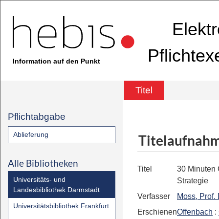
Elekt
Pflichte
Information auf den Punkt
Titel
Pflichtabgabe
Ablieferung
Titelaufnah
Alle Bibliotheken
Titel
30 Minuten 
Universitäts- und
Strategie
Landesbibliothek Darmstadt
Verfasser
Moss, Prof. 
Universitätsbibliothek Frankfurt
Erschienen
Offenbach
: