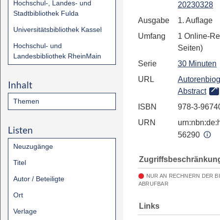
Hochschul-, Landes- und
20230328
Stadtbibliothek Fulda
Ausgabe
1. Auflage
Universitätsbibliothek Kassel
Umfang
1 Online-Re
Hochschul- und
Seiten)
Landesbibliothek RheinMain
Serie
30 Minuten
URL
Autorenbiog
Inhalt
Abstract
Themen
ISBN
978-3-9674
URN
urn:nbn:de:h
Listen
56290
Neuzugänge
Zugriffsbeschränkun
Titel
NUR AN RECHNERN DER B
Autor / Beteiligte
ABRUFBAR
Ort
Links
Verlage