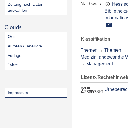
Nachweis
Hessis
Zeitung nach Datum
auswählen
Bibliotheks
Information
Clouds
Orte
Klassifikation
Autoren / Beteiligte
Themen
→
Themen
→
Verlage
Medizin, angewandte 
→
Management
Jahre
Lizenz-/Rechtehinwei
Urheberrec
Impressum