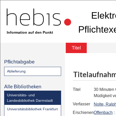
Elekt
Pflichte
Information auf den Punkt
Titel
Pflichtabgabe
Ablieferung
Titelaufnah
Alle Bibliotheken
Titel
30 Minuten
Universitäts- und
Müdigkeit v
Landesbibliothek Darmstadt
Verfasser
Nolte, Ralp
Universitätsbibliothek Frankfurt
Erschienen
Offenbach
: