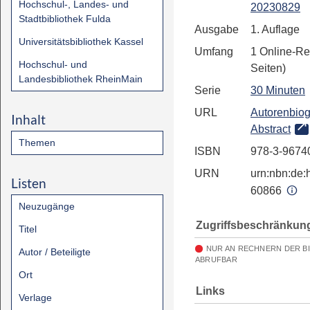
Hochschul-, Landes- und
20230829
Stadtbibliothek Fulda
Ausgabe
1. Auflage
Universitätsbibliothek Kassel
Umfang
1 Online-Re
Hochschul- und
Seiten)
Landesbibliothek RheinMain
Serie
30 Minuten
URL
Autorenbiog
Inhalt
Abstract
Themen
ISBN
978-3-9674
URN
urn:nbn:de:h
Listen
60866
Neuzugänge
Zugriffsbeschränkun
Titel
NUR AN RECHNERN DER B
Autor / Beteiligte
ABRUFBAR
Ort
Links
Verlage