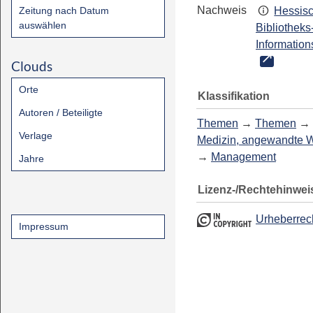
Nachweis
Zeitung nach Datum
Hessis
auswählen
Bibliotheks
Information
Clouds
Orte
Klassifikation
Autoren / Beteiligte
Themen
→
Themen
→
Verlage
Medizin, angewandte 
→
Management
Jahre
Lizenz-/Rechtehinwei
Urheberrec
Impressum