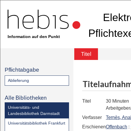
Elekt
Pflichte
Information auf den Punkt
Titel
Pflichtabgabe
Ablieferung
Titelaufnah
Alle Bibliotheken
Titel
30 Minuten
Universitäts- und
Arbeitgebera
Landesbibliothek Darmstadt
Verfasser
Ternès, Ana
Universitätsbibliothek Frankfurt
Erschienen
Offenbach
: