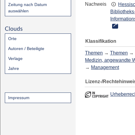
Nachweis
Hessis
Zeitung nach Datum
auswählen
Bibliotheks
Information
Clouds
Orte
Klassifikation
Autoren / Beteiligte
Themen
→
Themen
→
Verlage
Medizin, angewandte 
→
Management
Jahre
Lizenz-/Rechtehinwei
Urheberrec
Impressum