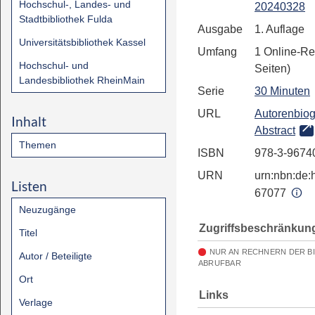
Hochschul-, Landes- und
20240328
Stadtbibliothek Fulda
Ausgabe
1. Auflage
Universitätsbibliothek Kassel
Umfang
1 Online-Re
Hochschul- und
Seiten)
Landesbibliothek RheinMain
Serie
30 Minuten
URL
Autorenbiog
Inhalt
Abstract
Themen
ISBN
978-3-9674
URN
urn:nbn:de:h
Listen
67077
Neuzugänge
Zugriffsbeschränkun
Titel
NUR AN RECHNERN DER B
Autor / Beteiligte
ABRUFBAR
Ort
Links
Verlage