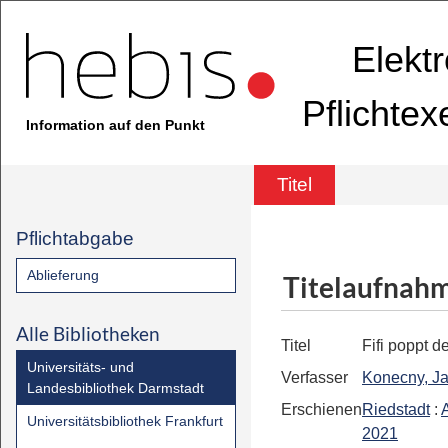
Elekt
Pflichte
Information auf den Punkt
Titel
Pflichtabgabe
Ablieferung
Titelaufnah
Alle Bibliotheken
Titel
Fifi poppt d
Universitäts- und
Verfasser
Konecny, Ja
Landesbibliothek Darmstadt
Erschienen
Riedstadt
:
A
Universitätsbibliothek Frankfurt
2021