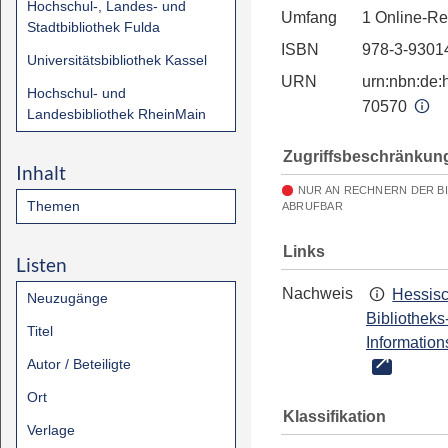
Hochschul-, Landes- und
Umfang
1 Online-R
Stadtbibliothek Fulda
ISBN
978-3-9301
Universitätsbibliothek Kassel
URN
urn:nbn:de:h
Hochschul- und
70570
Landesbibliothek RheinMain
Zugriffsbeschränkun
Inhalt
NUR AN RECHNERN DER B
Themen
ABRUFBAR
Links
Listen
Nachweis
Hessis
Neuzugänge
Bibliotheks
Titel
Information
Autor / Beteiligte
Ort
Klassifikation
Verlage