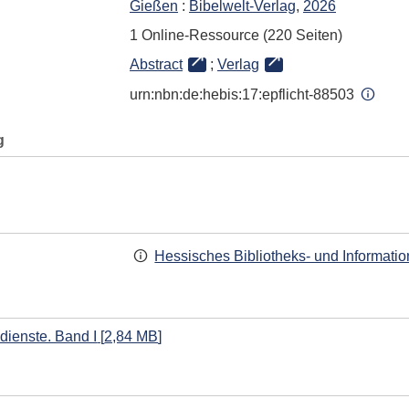
Gießen
:
Bibelwelt-Verlag
,
2026
1 Online-Ressource (220 Seiten)
Abstract
;
Verlag
urn:nbn:de:hebis:17:epflicht-88503
g
Hessisches Bibliotheks- und Informati
ienste. Band I
[
2,84 MB
]