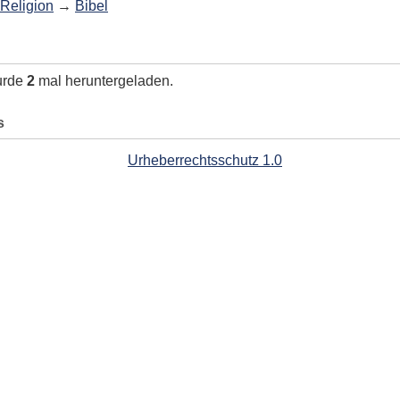
Religion
→
Bibel
urde
2
mal heruntergeladen.
s
Urheberrechtsschutz 1.0