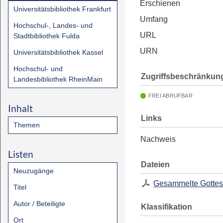
Erschienen
Universitätsbibliothek Frankfurt
Umfang
Hochschul-, Landes- und
URL
Stadtbibliothek Fulda
URN
Universitätsbibliothek Kassel
Hochschul- und
Zugriffsbeschränkun
Landesbibliothek RheinMain
FREI ABRUFBAR
Inhalt
Links
Themen
Nachweis
Listen
Dateien
Neuzugänge
Gesammelte Gottesd
Titel
Autor / Beteiligte
Klassifikation
Ort