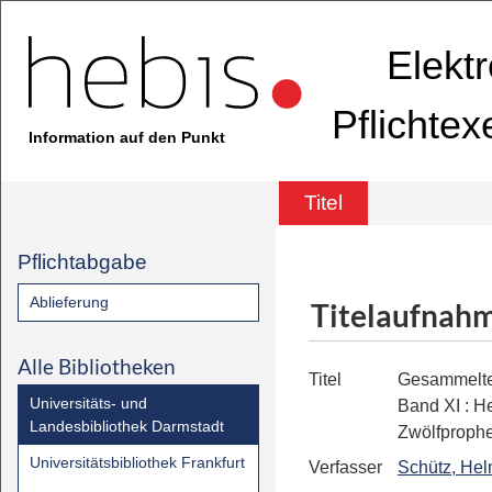
Elekt
Pflichte
Information auf den Punkt
Titel
Pflichtabgabe
Ablieferung
Titelaufnah
Alle Bibliotheken
Titel
Gesammelte
Universitäts- und
Band XI
:
He
Landesbibliothek Darmstadt
Zwölfproph
Universitätsbibliothek Frankfurt
Verfasser
Schütz, Hel