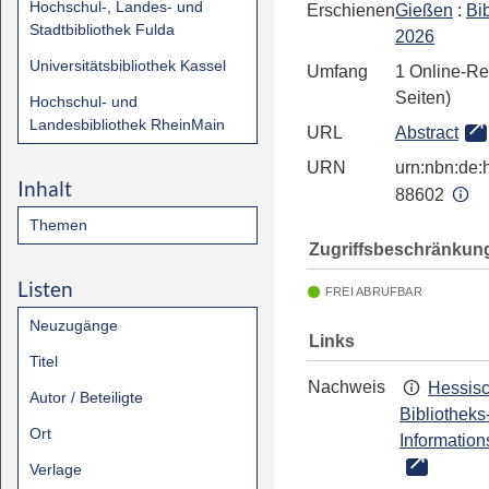
Hochschul-, Landes- und
Erschienen
Gießen
:
Bi
Stadtbibliothek Fulda
2026
Universitätsbibliothek Kassel
Umfang
1 Online-Re
Seiten)
Hochschul- und
Landesbibliothek RheinMain
URL
Abstract
URN
urn:nbn:de:h
Inhalt
88602
Themen
Zugriffsbeschränkun
Listen
FREI ABRUFBAR
Neuzugänge
Links
Titel
Nachweis
Hessis
Autor / Beteiligte
Bibliotheks
Ort
Information
Verlage