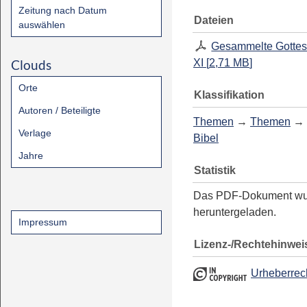
Zeitung nach Datum
Dateien
auswählen
Gesammelte Gottes
Clouds
XI
[
2,71 MB
]
Orte
Klassifikation
Autoren / Beteiligte
Themen
→
Themen
→
Verlage
Bibel
Jahre
Statistik
Das PDF-Dokument w
heruntergeladen.
Impressum
Lizenz-/Rechtehinwei
Urheberrec