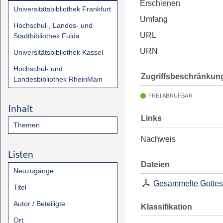
Erschienen
Universitätsbibliothek Frankfurt
Umfang
Hochschul-, Landes- und
URL
Stadtbibliothek Fulda
URN
Universitätsbibliothek Kassel
Hochschul- und
Zugriffsbeschränkun
Landesbibliothek RheinMain
FREI ABRUFBAR
Inhalt
Links
Themen
Nachweis
Listen
Dateien
Neuzugänge
Gesammelte Gottes
Titel
Autor / Beteiligte
Klassifikation
Ort