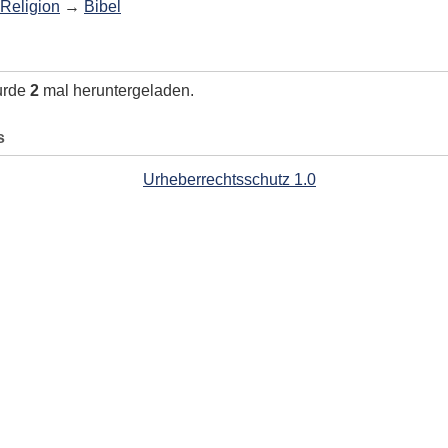
Religion
→
Bibel
urde
2
mal heruntergeladen.
s
Urheberrechtsschutz 1.0