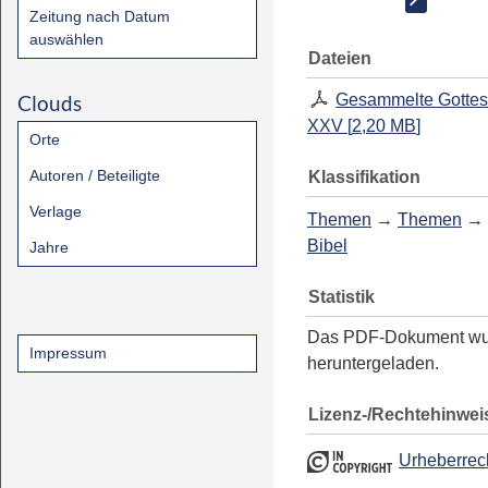
Zeitung nach Datum
auswählen
Dateien
Clouds
Gesammelte Gottes
XXV
[
2,20 MB
]
Orte
Autoren / Beteiligte
Klassifikation
Verlage
Themen
→
Themen
→
Bibel
Jahre
Statistik
Das PDF-Dokument w
Impressum
heruntergeladen.
Lizenz-/Rechtehinwei
Urheberrec