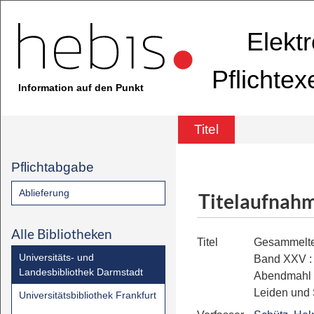
Elekt
Pflichte
Information auf den Punkt
Titel
Pflichtabgabe
Ablieferung
Titelaufnah
Alle Bibliotheken
Titel
Gesammelte
Universitäts- und
Band XXV
Landesbibliothek Darmstadt
Abendmahl 
Leiden und 
Universitätsbibliothek Frankfurt