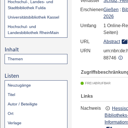
Verfasser
Schütz, Hel
Hochschul-, Landes- und
Stadtbibliothek Fulda
Erschienen
Gießen
:
Bi
2026
Universitätsbibliothek Kassel
Umfang
1 Online-Re
Hochschul- und
Seiten)
Landesbibliothek RheinMain
URL
Abstract
Inhalt
URN
urn:nbn:de:h
88746
Themen
Zugriffsbeschränkun
Listen
FREI ABRUFBAR
Neuzugänge
Titel
Links
Autor / Beteiligte
Nachweis
Hessis
Ort
Bibliotheks
Information
Verlage