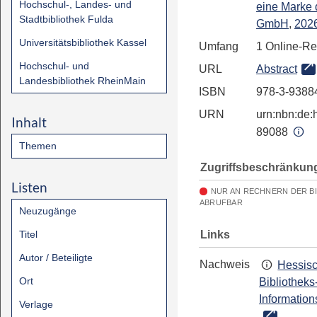
Hochschul-, Landes- und
eine Marke 
Stadtbibliothek Fulda
GmbH
,
202
Universitätsbibliothek Kassel
Umfang
1 Online-R
Hochschul- und
URL
Abstract
Landesbibliothek RheinMain
ISBN
978-3-9388
URN
urn:nbn:de:h
Inhalt
89088
Themen
Zugriffsbeschränkun
Listen
NUR AN RECHNERN DER B
ABRUFBAR
Neuzugänge
Links
Titel
Autor / Beteiligte
Nachweis
Hessis
Ort
Bibliotheks
Information
Verlage