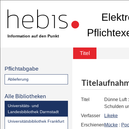
Elekt
Pflichte
Information auf den Punkt
Titel
Pflichtabgabe
Ablieferung
Titelaufnah
Alle Bibliotheken
Titel
Dünne Luft
Universitäts- und
Schulden un
Landesbibliothek Darmstadt
Verfasser
Likeke
Universitätsbibliothek Frankfurt
Erschienen
Mücke
:
Poo