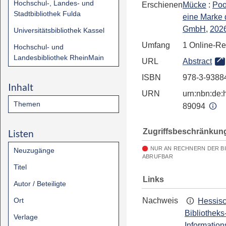
Hochschul-, Landes- und
Erschienen
Mücke
:
Poo
Stadtbibliothek Fulda
eine Marke 
GmbH
,
202
Universitätsbibliothek Kassel
Umfang
1 Online-R
Hochschul- und
Landesbibliothek RheinMain
URL
Abstract
ISBN
978-3-9388
Inhalt
URN
urn:nbn:de:h
Themen
89094
Zugriffsbeschränkun
Listen
NUR AN RECHNERN DER B
Neuzugänge
ABRUFBAR
Titel
Links
Autor / Beteiligte
Ort
Nachweis
Hessis
Bibliotheks
Verlage
Information