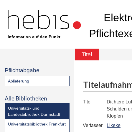
Elekt
Pflichte
Information auf den Punkt
Titel
Pflichtabgabe
Ablieferung
Titelaufnah
Alle Bibliotheken
Titel
Dichtere Luf
Universitäts- und
Schulden un
Landesbibliothek Darmstadt
Klopfen
Universitätsbibliothek Frankfurt
Verfasser
Likeke