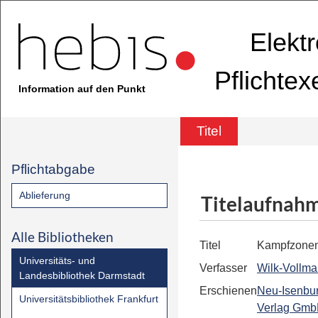
Elekt
Pflichte
Information auf den Punkt
Titel
Pflichtabgabe
Ablieferung
Titelaufnah
Alle Bibliotheken
Titel
Kampfzone
Universitäts- und
Verfasser
Wilk-Vollma
Landesbibliothek Darmstadt
Erschienen
Neu-Isenbu
Universitätsbibliothek Frankfurt
Verlag Gm