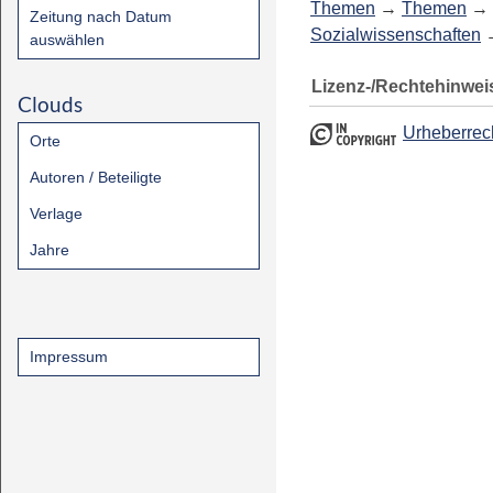
Themen
→
Themen
→
Zeitung nach Datum
Sozialwissenschaften
auswählen
Lizenz-/Rechtehinwei
Clouds
Urheberrec
Orte
Autoren / Beteiligte
Verlage
Jahre
Impressum