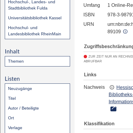
Hochschul-, Landes- und
Umfang
1 Online-R
Stadtbibliothek Fulda
ISBN
978-3-9879
Universitätsbibliothek Kassel
URN
urn:nbn:de:h
Hochschul- und
89109
Landesbibliothek RheinMain
Zugriffsbeschränkun
Inhalt
ZUR ZEIT NUR AN RECHNE
Themen
ABRUFBAR
Links
Listen
Nachweis
Hessis
Neuzugänge
Bibliotheks
Titel
Information
Autor / Beteiligte
Ort
Klassifikation
Verlage