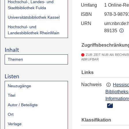
Hochschul-, Landes- und
Umfang
1 Online-R
Stadtbibliothek Fulda
ISBN
978-3-9879
Universitätsbibliothek Kassel
URN
urn:nbn:de:h
Hochschul- und
89135
Landesbibliothek RheinMain
Zugriffsbeschränkun
Inhalt
ZUR ZEIT NUR AN RECHNE
Themen
ABRUFBAR
Links
Listen
Nachweis
Hessis
Neuzugänge
Bibliotheks
Titel
Information
Autor / Beteiligte
Ort
Klassifikation
Verlage