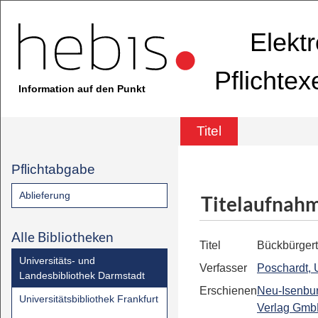
Elekt
Pflichte
Information auf den Punkt
Titel
Pflichtabgabe
Ablieferung
Titelaufnah
Alle Bibliotheken
Titel
Bückbürger
Universitäts- und
Verfasser
Poschardt, U
Landesbibliothek Darmstadt
Erschienen
Neu-Isenbu
Universitätsbibliothek Frankfurt
Verlag Gm