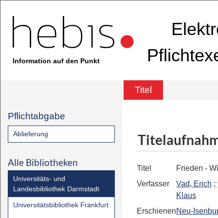
Elekt
Pflichte
Information auf den Punkt
Titel
Pflichtabgabe
Ablieferung
Titelaufnah
Alle Bibliotheken
Titel
Frieden - W
Universitäts- und
Verfasser
Vad, Erich
;
Landesbibliothek Darmstadt
Klaus
Universitätsbibliothek Frankfurt
Erschienen
Neu-Isenbu