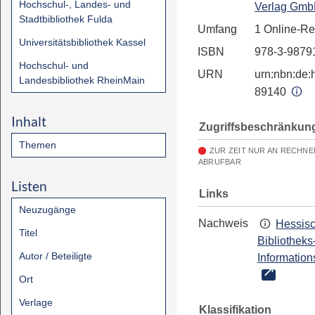
Hochschul-, Landes- und
Verlag Gm
Stadtbibliothek Fulda
Umfang
1 Online-R
Universitätsbibliothek Kassel
ISBN
978-3-9879
Hochschul- und
URN
urn:nbn:de:h
Landesbibliothek RheinMain
89140
Inhalt
Zugriffsbeschränkun
Themen
ZUR ZEIT NUR AN RECHNE
ABRUFBAR
Listen
Links
Neuzugänge
Nachweis
Hessis
Titel
Bibliotheks
Autor / Beteiligte
Information
Ort
Verlage
Klassifikation