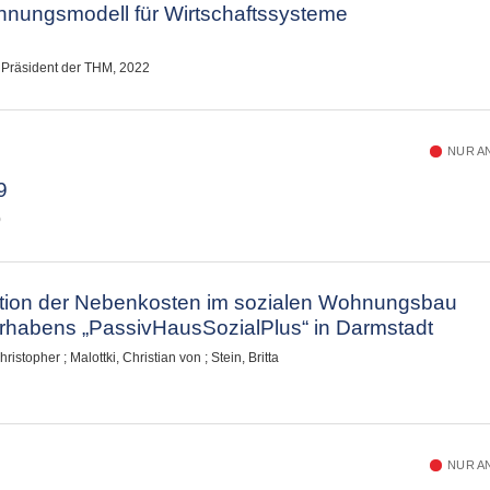
hnungsmodell für Wirtschaftssysteme
 : Präsident der THM, 2022
NUR A
9
0
tion der Nebenkosten im sozialen Wohnungsbau
rhabens „PassivHausSozialPlus“ in Darmstadt
hristopher
;
Malottki, Christian von
;
Stein, Britta
NUR A