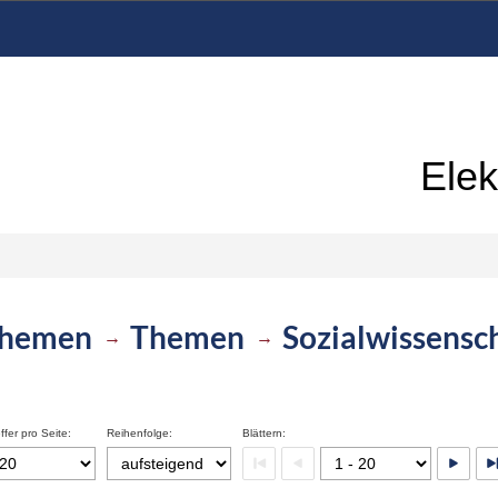
Elek
hemen
Themen
Sozialwissensc
→
→
ffer pro Seite:
Reihenfolge:
Blättern: