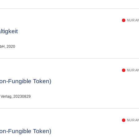
NUR A
tigkeit
bH, 2020
NUR A
on-Fungible Token)
L Verlag, 20230829
NUR A
on-Fungible Token)