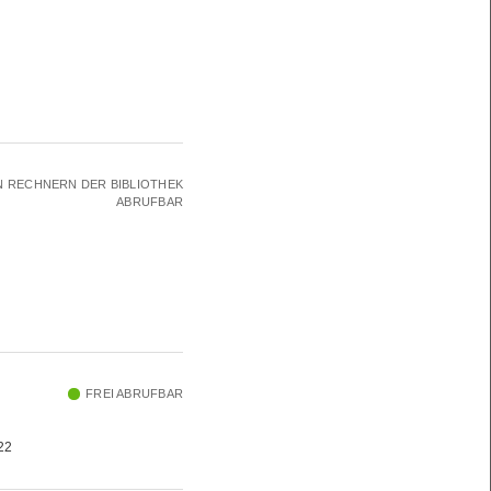
N RECHNERN DER BIBLIOTHEK
ABRUFBAR
FREI ABRUFBAR
022