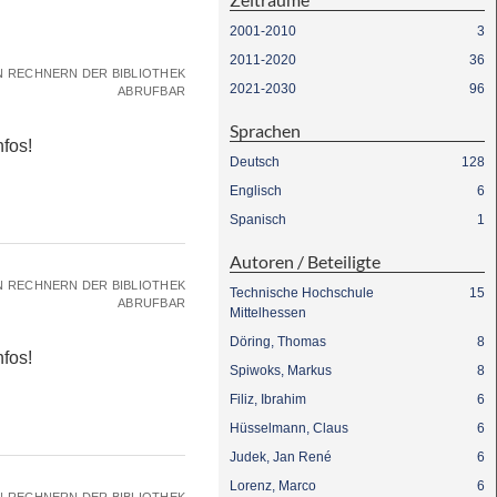
2001-2010
3
2011-2020
36
N RECHNERN DER BIBLIOTHEK
2021-2030
96
ABRUFBAR
Sprachen
fos!
Deutsch
128
Englisch
6
Spanisch
1
Autoren / Beteiligte
N RECHNERN DER BIBLIOTHEK
Technische Hochschule
15
ABRUFBAR
Mittelhessen
Döring, Thomas
8
fos!
Spiwoks, Markus
8
Filiz, Ibrahim
6
Hüsselmann, Claus
6
Judek, Jan René
6
Lorenz, Marco
6