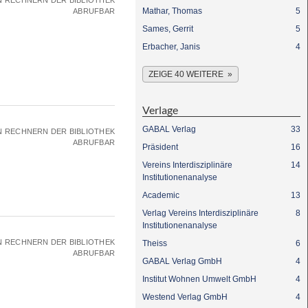
N RECHNERN DER BIBLIOTHEK
Mathar, Thomas
5
ABRUFBAR
Sames, Gerrit
5
Erbacher, Janis
4
ZEIGE 40 WEITERE
Verlage
GABAL Verlag
33
N RECHNERN DER BIBLIOTHEK
ABRUFBAR
Präsident
16
Vereins Interdisziplinäre
14
Institutionenanalyse
Academic
13
Verlag Vereins Interdisziplinäre
8
Institutionenanalyse
N RECHNERN DER BIBLIOTHEK
Theiss
6
ABRUFBAR
GABAL Verlag GmbH
4
Institut Wohnen Umwelt GmbH
4
Westend Verlag GmbH
4