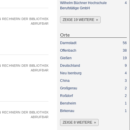
Wilhelm Büchner Hochschule
4
Berufstätige GmbH
N RECHNERN DER BIBLIOTHEK
ZEIGE 19 WEITERE
ABRUFBAR
Orte
Darmstadt
56
Offenbach
38
Gießen
19
Deutschland
9
N RECHNERN DER BIBLIOTHEK
ABRUFBAR
Neu Isenburg
4
China
3
Großgerau
2
Roßdorf
2
Bensheim
1
Birkenau
1
N RECHNERN DER BIBLIOTHEK
ABRUFBAR
ZEIGE 8 WEITERE