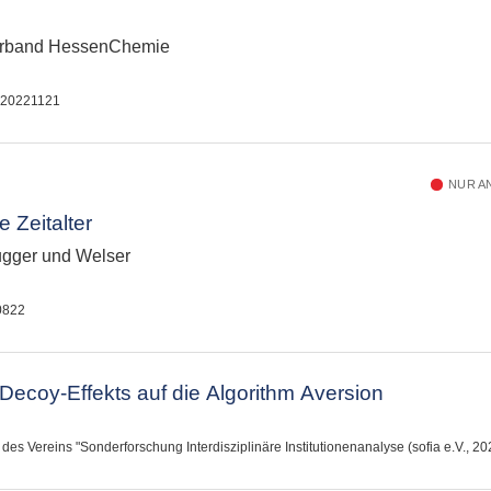
verband HessenChemie
, 20221121
NUR A
e Zeitalter
ugger und Welser
0822
ecoy-Effekts auf die Algorithm Aversion
 des Vereins "Sonderforschung Interdisziplinäre Institutionenanalyse (sofia e.V., 2