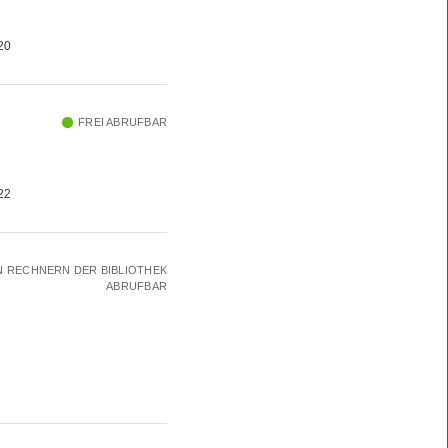
020
FREI ABRUFBAR
022
N RECHNERN DER BIBLIOTHEK
ABRUFBAR