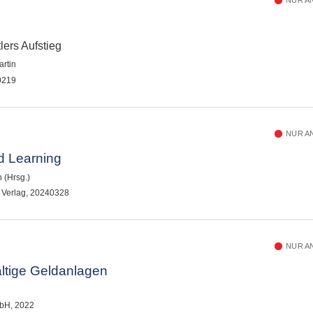
NUR A
lers Aufstieg
artin
0219
NUR A
d Learning
 (Hrsg.)
L Verlag, 20240328
NUR A
ltige Geldanlagen
bH, 2022