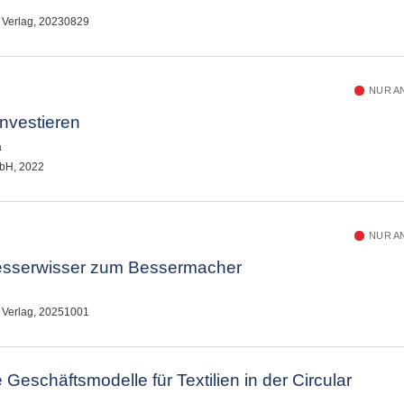
L Verlag, 20230829
NUR A
investieren
a
bH, 2022
NUR A
esserwisser zum Bessermacher
L Verlag, 20251001
e Geschäftsmodelle für Textilien in der Circular