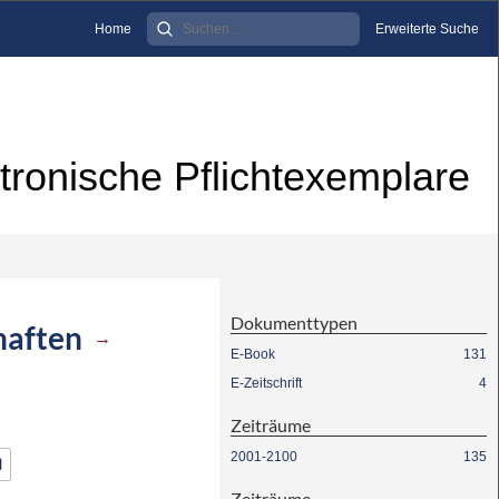
Home
Erweiterte Suche
tronische Pflichtexemplare
Dokumenttypen
haften
→
E-Book
131
E-Zeitschrift
4
Zeiträume
2001-2100
135
Zeiträume