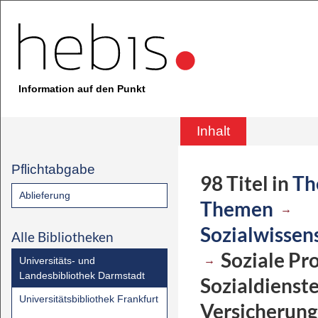
Information auf den Punkt
Inhalt
Pflichtabgabe
98
Titel
in
Th
Ablieferung
Themen
→
Sozialwissen
Alle Bibliotheken
Soziale Pr
→
Universitäts- und
Landesbibliothek Darmstadt
Sozialdienste
Universitätsbibliothek Frankfurt
Versicherun