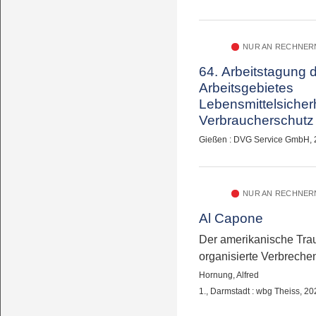
Garmisch & online
NUR AN RECHNERN
64. Arbeitstagung 
Arbeitsgebietes
Lebensmittelsicher
Verbraucherschutz 
bis 27. September 
Gießen : DVG Service GmbH,
Garmisch-Partenki
online
NUR AN RECHNERN
Al Capone
Der amerikanische Tra
organisierte Verbreche
Hornung, Alfred
1., Darmstadt : wbg Theiss, 2