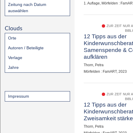
1. Auflage, Mörfelden : FamAR
Zeitung nach Datum
auswählen
ZUR ZEIT NUR 
Clouds
BIBL
12 Tipps aus der
Orte
Kinderwunschberat
Autoren / Beteiligte
Samenspende & Co
aufklären
Verlage
Thorn, Petra
Jahre
Mörfelden : FamART, 2023
ZUR ZEIT NUR 
Impressum
BIBL
12 Tipps aus der
Kinderwunschberat
Zweisamkeit stärk
Thorn, Petra
Mörfelden : FamART, 2023