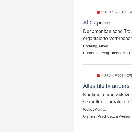
NUR AN RECHNERN
Al Capone
Der amerikanische Tra
organisierte Verbreche
Hornung, Alfred
Darmstadt : wbg Theiss, 2021
NUR AN RECHNERN
Alles bleibt anders
Kontinuität und Zyklizit
sexuellen Liberalisieru
Weller, Konrad
Gießen : Psychosozial-Verlag,