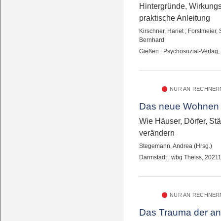
Hintergründe, Wirkung
praktische Anleitung
Kirschner, Hariet
;
Forstmeier,
Bernhard
Gießen : Psychosozial-Verlag
NUR AN RECHNERN
Das neue Wohnen
Wie Häuser, Dörfer, Stä
verändern
Stegemann, Andrea (Hrsg.)
Darmstadt : wbg Theiss, 2021
NUR AN RECHNERN
Das Trauma der a