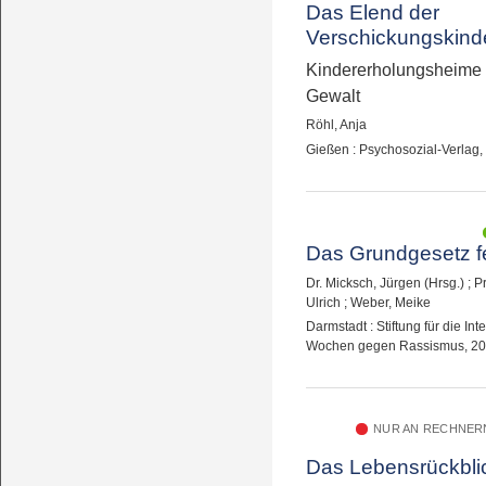
Das Elend der
Verschickungskind
Kindererholungsheime a
Gewalt
Röhl, Anja
Gießen : Psychosozial-Verlag,
Das Grundgesetz fe
Dr. Micksch, Jürgen (Hrsg.)
;
Pr
Ulrich
;
Weber, Meike
Darmstadt : Stiftung für die Int
Wochen gegen Rassismus, 2
NUR AN RECHNERN
Das Lebensrückbli