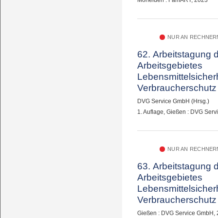
NUR AN RECHNERN
62. Arbeitstagung 
Arbeitsgebietes
Lebensmittelsicher
Verbraucherschutz
DVG Service GmbH (Hrsg.)
1. Auflage, Gießen : DVG Ser
NUR AN RECHNERN
63. Arbeitstagung 
Arbeitsgebietes
Lebensmittelsicher
Verbraucherschutz 
bis 29. September 
Gießen : DVG Service GmbH,