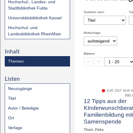
Hochschul-, Landes- und
Stadtbibliothek Fulda
Sortieren nach:
Tre
Universitätsbibliothek Kassel
Hochschul- und
Reihenfolge:
Landesbibliothek RheinMain
Inhalt
Blättern:
Themen
Listen
Neuzugänge
ZUR ZEIT NUR 
BIBL
Titel
12 Tipps aus der
KInderwunschbera
Autor / Beteiligte
Familienbildung mit
Ort
Samenspende
Verlage
Thorn, Petra