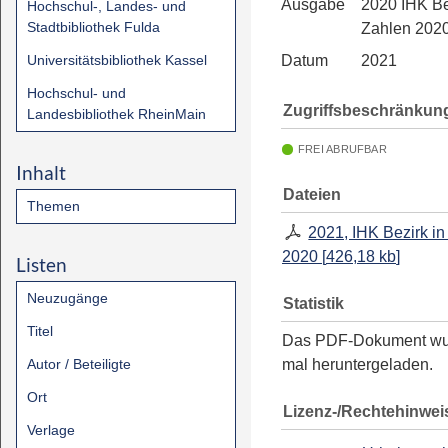
Ausgabe
2020 IHK Be
Hochschul-, Landes- und
Stadtbibliothek Fulda
Zahlen 202
Universitätsbibliothek Kassel
Datum
2021
Hochschul- und
Zugriffsbeschränkun
Landesbibliothek RheinMain
FREI ABRUFBAR
Inhalt
Dateien
Themen
2021, IHK Bezirk in
2020
[
426,18 kb
]
Listen
Neuzugänge
Statistik
Titel
Das PDF-Dokument w
Autor / Beteiligte
mal heruntergeladen.
Ort
Lizenz-/Rechtehinwei
Verlage