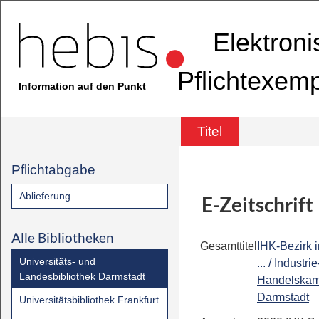
Elektron
Pflichtexem
Information auf den Punkt
Titel
Pflichtabgabe
Ablieferung
E-Zeitschrift
Alle Bibliotheken
Gesamttitel
IHK-Bezirk 
Universitäts- und
... / Industri
Landesbibliothek Darmstadt
Handelska
Darmstadt
Universitätsbibliothek Frankfurt