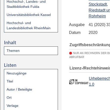
Hochschul-, Landes- und
Stockstadt,
Stadtbibliothek Fulda
Riedstadt u
Universitätsbibliothek Kassel
Rohrheim
Hochschul- und
Ausgabe
41 (2020) 3
Landesbibliothek RheinMain
Datum
2020
Inhalt
Zugriffsbeschränkun
Themen
NUR AN RECHNERN DER B
ABRUFBAR
Listen
Lizenz-/Rechtehinwei
Neuzugänge
Urheberrech
Titel
1.0
Autor / Beteiligte
Ort
Verlage