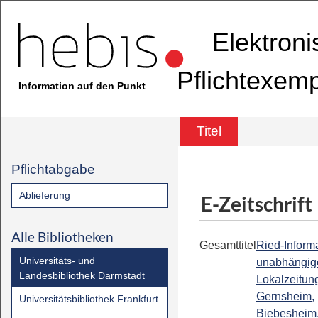
Elektron
Pflichtexem
Information auf den Punkt
Titel
Pflichtabgabe
Ablieferung
E-Zeitschrift
Alle Bibliotheken
Gesamttitel
Ried-Informa
Universitäts- und
unabhängig
Landesbibliothek Darmstadt
Lokalzeitung
Gernsheim,
Universitätsbibliothek Frankfurt
Biebesheim