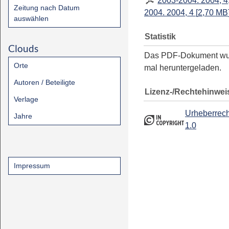
2003-2004. 2004, 4
Zeitung nach Datum
2004. 2004, 4
[
2,70 MB
auswählen
Statistik
Clouds
Das PDF-Dokument w
Orte
mal heruntergeladen.
Autoren / Beteiligte
Lizenz-/Rechtehinwei
Verlage
Urheberrech
Jahre
1.0
Impressum