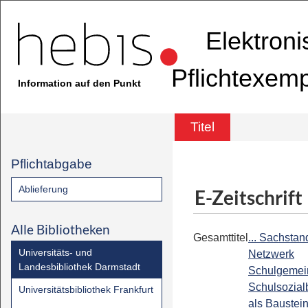
Elektron
Pflichtexem
Information auf den Punkt
Titel
Pflichtabgabe
Ablieferung
E-Zeitschrift
Alle Bibliotheken
Gesamttitel
... Sachstan
Universitäts- und
Netzwerk
Landesbibliothek Darmstadt
Schulgemei
Schulsozialb
Universitätsbibliothek Frankfurt
als Baustein