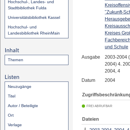
Hochschul-, Landes- und
Kreisoffensi
Stadtbibliothek Fulda
"Zukunft-Sch
Universitätsbibliothek Kassel
Herausgebe
Kreisaussc
Hochschul- und
Kreises Gro
Landesbibliothek RheinMain
Fachbereich
und Schule
Inhalt
Ausgabe
2003-2004 
Themen
2004) 4. 20
2004, 4
Listen
Datum
2004
Neuzugänge
Zugriffsbeschränkun
Titel
Autor / Beteiligte
FREI ABRUFBAR
Ort
Dateien
Verlage