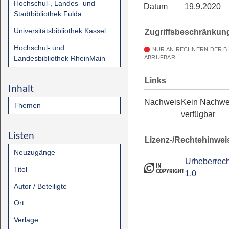
Hochschul-, Landes- und
Datum
19.9.2020
Stadtbibliothek Fulda
Universitätsbibliothek Kassel
Zugriffsbeschränkun
Hochschul- und
NUR AN RECHNERN DER B
Landesbibliothek RheinMain
ABRUFBAR
Links
Inhalt
Nachweis
Kein Nachwe
Themen
verfügbar
Listen
Lizenz-/Rechtehinwei
Neuzugänge
Urheberrech
Titel
1.0
Autor / Beteiligte
Ort
Verlage