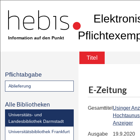
Elektron
Pflichtexem
Information auf den Punkt
Titel
Pflichtabgabe
Ablieferung
E-Zeitung
Alle Bibliotheken
Gesamttitel
Usinger Anz
Universitäts- und
Hochtaunus
Landesbibliothek Darmstadt
Anzeiger
Universitätsbibliothek Frankfurt
Ausgabe
19.9.2020