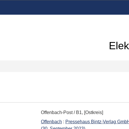
Elek
Offenbach-Post
/
B1, [Ostkreis]
Offenbach
:
Pressehaus Bintz-Verlag Gmb
(30. September 2023)