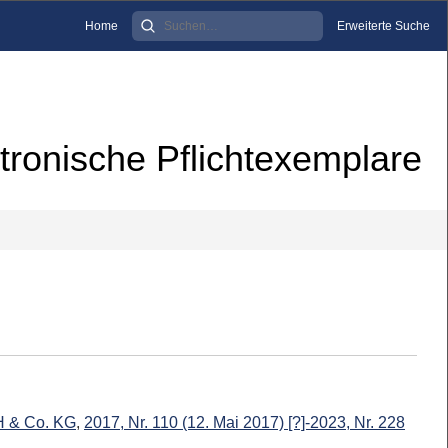
Home
Erweiterte Suche
tronische Pflichtexemplare
H & Co. KG
,
2017, Nr. 110 (12. Mai 2017) [?]-2023, Nr. 228